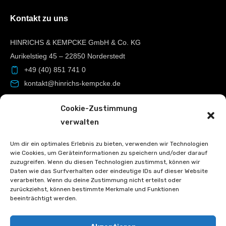
Kontakt zu uns
HINRICHS & KEMPCKE GmbH & Co. KG
Aurikelstieg 45 – 22850 Norderstedt
+49 (40) 851 741 0
kontakt@hinrichs-kempcke.de
-49 (40) 851 741 99
Cookie-Zustimmung
verwalten
Rechtliche Seiten
Um dir ein optimales Erlebnis zu bieten, verwenden wir Technologien
wie Cookies, um Geräteinformationen zu speichern und/oder darauf
Impressum
zuzugreifen. Wenn du diesen Technologien zustimmst, können wir
Daten wie das Surfverhalten oder eindeutige IDs auf dieser Website
AGB
verarbeiten. Wenn du deine Zustimmung nicht erteilst oder
Datenschutz
zurückziehst, können bestimmte Merkmale und Funktionen
beeinträchtigt werden.
Cookie-Richtlinie (EU)