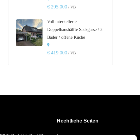
€ 295.000
/ VB
Vollunterkellerte
Doppelhaushälfte Sackgasse / 2
Bäder / offene Küche
€ 419.000
/ VB
Rechtliche Seiten
PCKE GmbH & Co. KG
Impressum