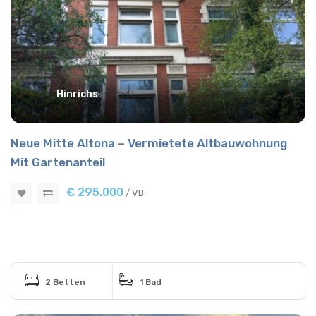
Hinrichs
Neue Mitte Altona – Vermietete Altbauwohnung
Mit Gartenanteil
€ 295.000
/ VB
2 Betten
1 Bad