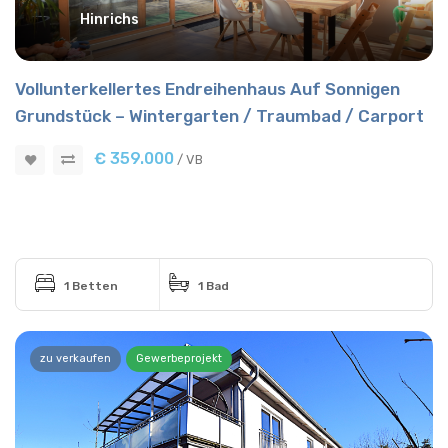
Hinrichs
Vollunterkellertes Endreihenhaus Auf Sonnigen
Grundstück – Wintergarten / Traumbad / Carport
€ 359.000
/ VB
1 Betten
1 Bad
zu verkaufen
Gewerbeprojekt