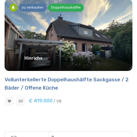
zu verkaufen
Doppelhaushälfte
Hinrichs
Vollunterkellerte Doppelhaushälfte Sackgasse / 2
Bäder / Offene Küche
€ 419.000
/ VB