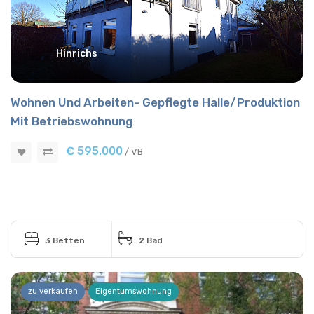
Hinrichs
Wohnen Und Arbeiten- Gepflegte Halle/Produktion
Mit Betriebswohnung
€ 595.000
/ VB
3 Betten
2 Bad
zu verkaufen
Eigentumswohnung