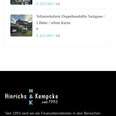
€ 295.000
/ VB
Vollunterkellerte Doppelhaushälfte Sackgasse /
2 Bäder / offene Küche
€ 419.000
/ VB
Seit 1993 sind wir als Finanzdienstleister in den Bereichen