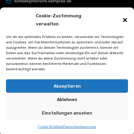
kontakt@hinrichs-kempcke.de
-49 (40) 851 741 99
Cookie-Zustimmung
verwalten
Rechtliche Seiten
Um dir ein optimales Erlebnis zu bieten, verwenden wir Technologien
wie Cookies, um Geräteinformationen zu speichern und/oder darauf
Impressum
zuzugreifen. Wenn du diesen Technologien zustimmst, können wir
Daten wie das Surfverhalten oder eindeutige IDs auf dieser Website
AGB
verarbeiten. Wenn du deine Zustimmung nicht erteilst oder
Datenschutz
zurückziehst, können bestimmte Merkmale und Funktionen
beeinträchtigt werden.
Cookie-Richtlinie (EU)
Akzeptieren
Ablehnen
© 2018 Hinrichs & Kempcke GmbH & Co. KG. Fotos teilweise
von
Einstellungen ansehen
Pixabay.com
Entworfen von Metanow
Cookie-Richtlinie
Datenschutz
Impressum