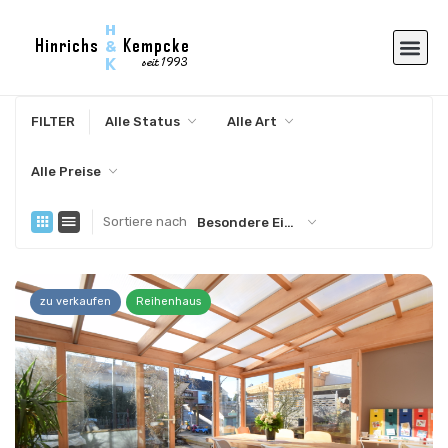
FILTER
Alle Status
Alle Art
Alle Preise
Sortiere nach
Besondere Eigenschaft
zu verkaufen
Reihenhaus