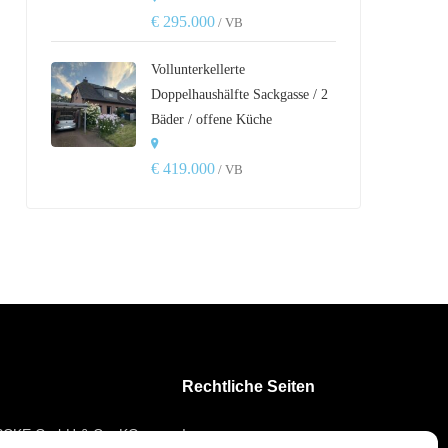
€ 295.000
/ VB
Vollunterkellerte
Doppelhaushälfte Sackgasse / 2
Bäder / offene Küche
€ 419.000
/ VB
Rechtliche Seiten
PCKE GmbH & Co. KG
Impressum